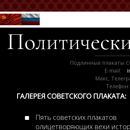
Политически
Подлинные плакаты С
E-mail:
i
Макс, Телег
Телефон:
ГАЛЕРЕЯ СОВЕТСКОГО ПЛАКАТА:
Пять советских плакатов
олицетворяющих вехи исто