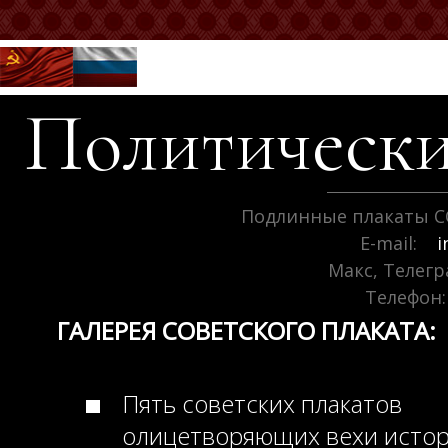
Политически
Подлинные плакаты С
E-mail:
i
Макс, Телег
Телефон:
ГАЛЕРЕЯ СОВЕТСКОГО ПЛАКАТА:
Пять советских плакатов
олицетворяющих вехи исто