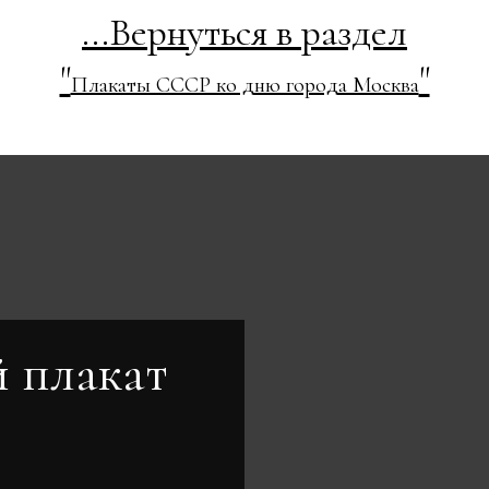
...Вернуться в раздел
"
"
Плакаты СССР ко дню города Москва
 плакат