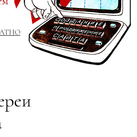
ем
ЛАТНО
ереи
а