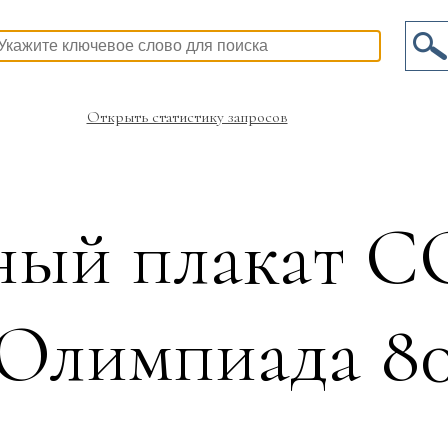
Открыть статистику запросов
ный плакат С
Олимпиада 8