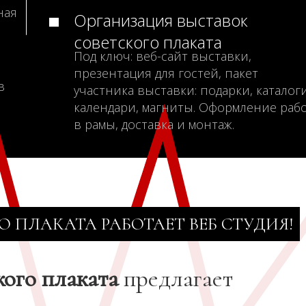
ная
Организация выставок
советского плаката
Под ключ: веб-сайт выставки,
презентация для гостей, пакет
в
участника выставки: подарки, каталоги
календари, магниты. Оформление раб
в рамы, доставка и монтаж.
О ПЛАКАТА РАБОТАЕТ ВЕБ СТУДИЯ!
кого плаката
предлагает