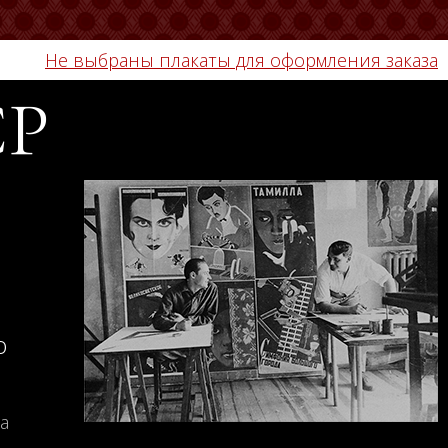
Не выбраны плакаты для оформления заказа
СР
о
а