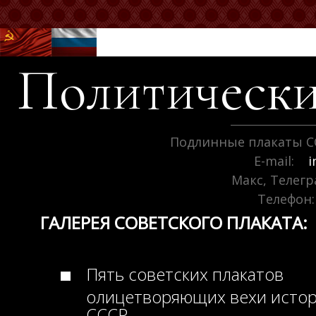
Политически
Подлинные плакаты С
E-mail:
i
Макс, Телег
Телефон:
ГАЛЕРЕЯ СОВЕТСКОГО ПЛАКАТА:
Пять советских плакатов
олицетворяющих вехи исто
СССР