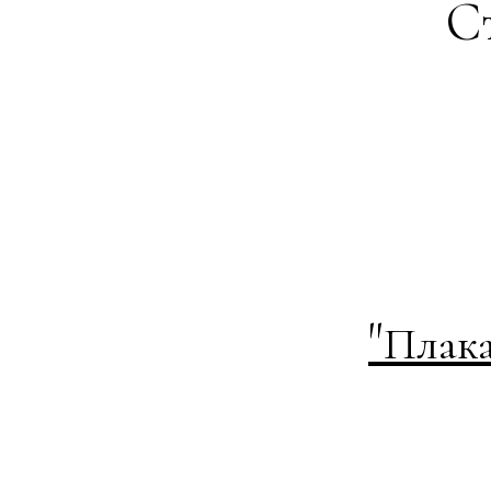
Ст
"
Плака