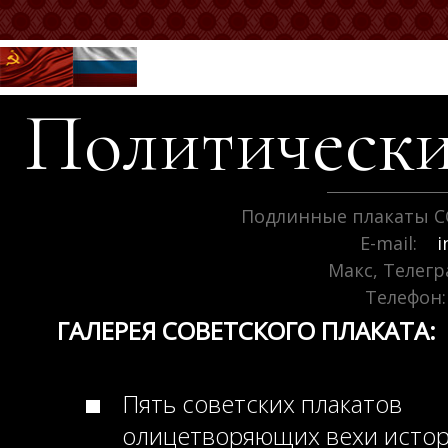
Политически
Подлинные плакаты С
E-mail:
i
Макс, Телег
Телефон:
ГАЛЕРЕЯ СОВЕТСКОГО ПЛАКАТА:
Пять советских плакатов
олицетворяющих вехи исто