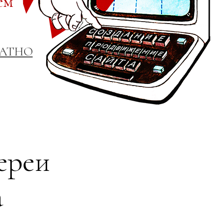
ем
ЛАТНО
ереи
а