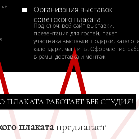
ная
Организация выставок
советского плаката
Под ключ: веб-сайт выставки,
презентация для гостей, пакет
в
участника выставки: подарки, каталоги
календари, магниты. Оформление раб
в рамы, доставка и монтаж.
О ПЛАКАТА РАБОТАЕТ ВЕБ СТУДИЯ!
кого плаката
предлагает