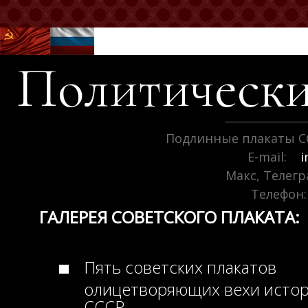
Политически
Подлинные плакаты С
E-mail:
i
Макс, Телег
Телефон:
ГАЛЕРЕЯ СОВЕТСКОГО ПЛАКАТА:
Пять советских плакатов
олицетворяющих вехи исто
СССР