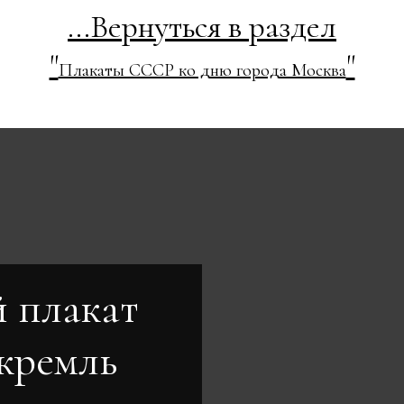
...Вернуться в раздел
"
"
Плакаты СССР ко дню города Москва
 плакат
кремль