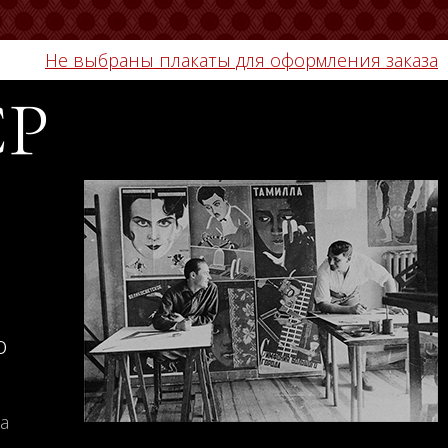
Не выбраны плакаты для оформления заказа
СР
о
а