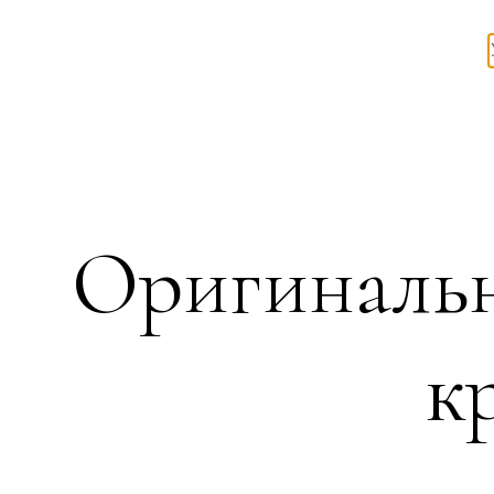
Оригиналь
к