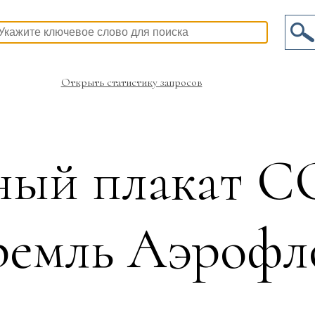
Открыть статистику запросов
ный плакат С
ремль Аэрофл