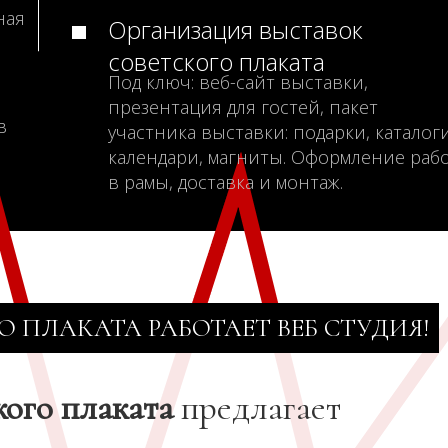
ная
Организация выставок
советского плаката
Под ключ: веб-сайт выставки,
презентация для гостей, пакет
в
участника выставки: подарки, каталоги
календари, магниты. Оформление раб
в рамы, доставка и монтаж.
О ПЛАКАТА РАБОТАЕТ ВЕБ СТУДИЯ!
кого плаката
предлагает