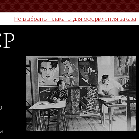
Не выбраны плакаты для оформления заказа
СР
о
а