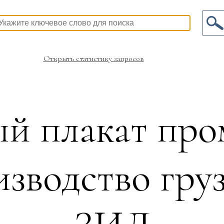
Открыть статистику запросов
й плакат пр
зводство груз