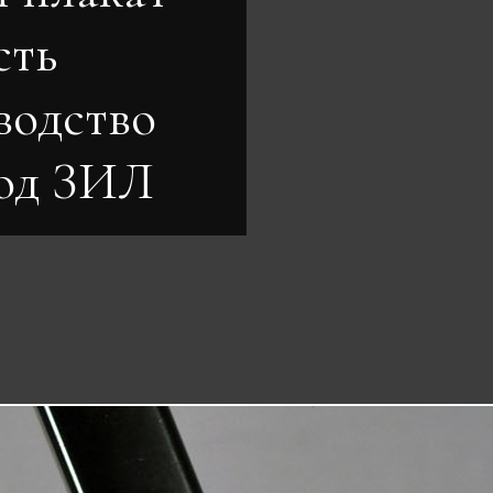
сть
водство
вод ЗИЛ