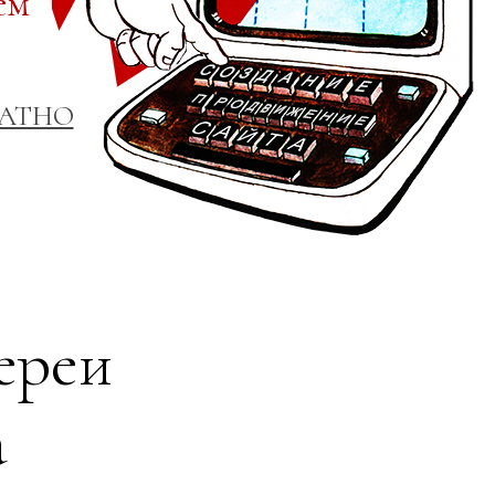
ем
ЛАТНО
ереи
а