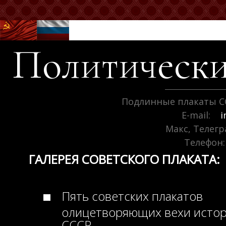
Политически
Подлинные плакаты С
E-mail:
i
Макс, Телег
Телефон:
ГАЛЕРЕЯ СОВЕТСКОГО ПЛАКАТА:
Пять советских плакатов
олицетворяющих вехи исто
СССР