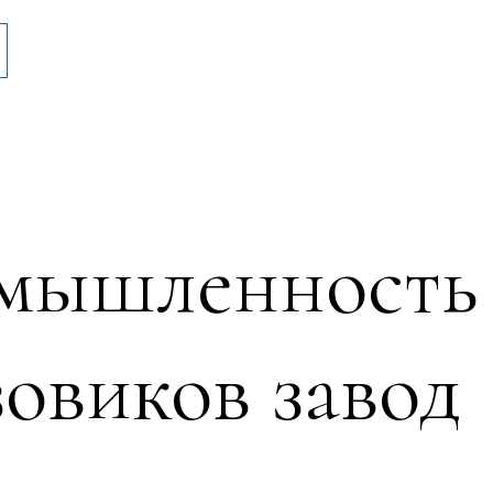
омышленность
овиков завод