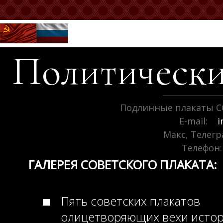
Политически
Подлинные плакаты С
E-mail:
i
Макс, Телег
Телефон:
ГАЛЕРЕЯ СОВЕТСКОГО ПЛАКАТА:
Пять советских плакатов
олицетворяющих вехи исто