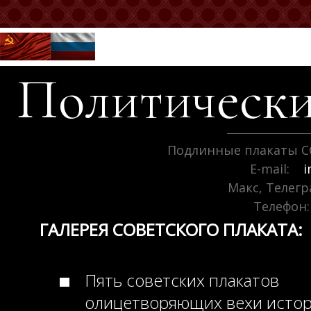
Политически
Подлинные плакаты С
E-mail:
i
Макс, Телег
Телефон:
ГАЛЕРЕЯ СОВЕТСКОГО ПЛАКАТА:
Пять советских плакатов
олицетворяющих вехи исто