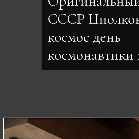
Оригинальный
СССР Циолко
космос день
космонавтики 