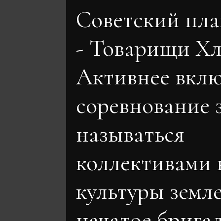
Советский пл
- Товарищи Х
Активнее вклю
соревнование 
называться
коллективами 
культуры земл
начатое брига