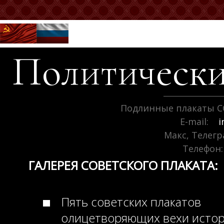
Политически
Подлинные плакаты С
E-mail:
i
Макс, Телег
Телефон:
ГАЛЕРЕЯ СОВЕТСКОГО ПЛАКАТА:
Пять советских плакатов
олицетворяющих вехи исто