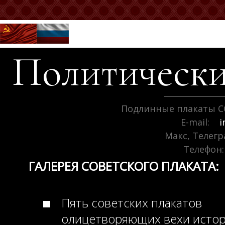
Политически
Подлинные плакаты С
E-mail:
i
Макс, Телег
Телефон:
ГАЛЕРЕЯ СОВЕТСКОГО ПЛАКАТА:
Пять советских плакатов
олицетворяющих вехи исто