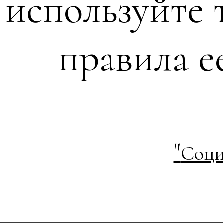
используйте 
правила е
"
Соци