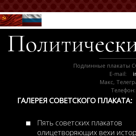
Политически
Подлинные плакаты С
E-mail:
i
Макс, Телег
Телефон:
ГАЛЕРЕЯ СОВЕТСКОГО ПЛАКАТА:
Пять советских плакатов
олицетворяющих вехи исто