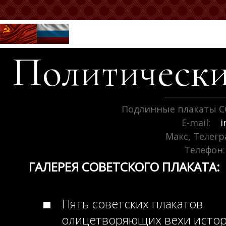
Политически
Подлинные плакаты С
E-mail:
i
Макс, Телег
Телефон:
ГАЛЕРЕЯ СОВЕТСКОГО ПЛАКАТА:
Пять советских плакатов
олицетворяющих вехи исто