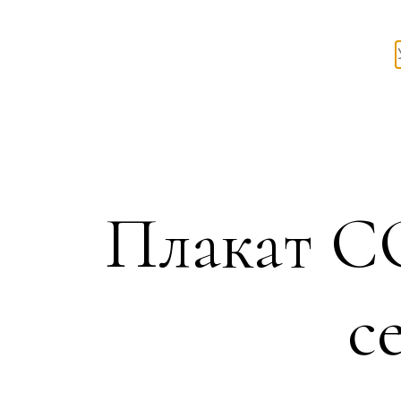
Плакат С
с