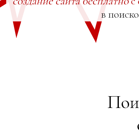
создание сайта бесплатно
с 
в поиск
Пои