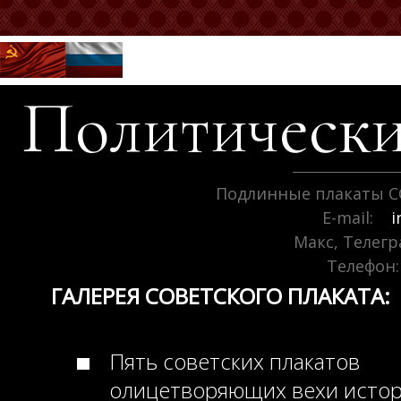
Политически
Подлинные плакаты С
E-mail:
i
Макс, Телег
Телефон:
ГАЛЕРЕЯ СОВЕТСКОГО ПЛАКАТА:
Пять советских плакатов
олицетворяющих вехи исто