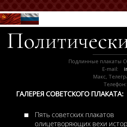
Политически
Подлинные плакаты С
E-mail:
i
Макс, Телег
Телефон:
ГАЛЕРЕЯ СОВЕТСКОГО ПЛАКАТА:
Пять советских плакатов
олицетворяющих вехи исто