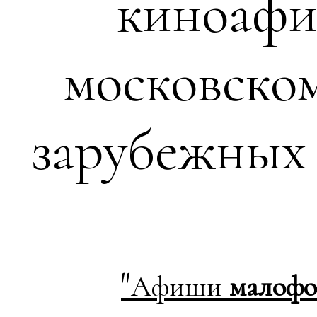
киноафи
московско
зарубежных
"
Афиши
малофо