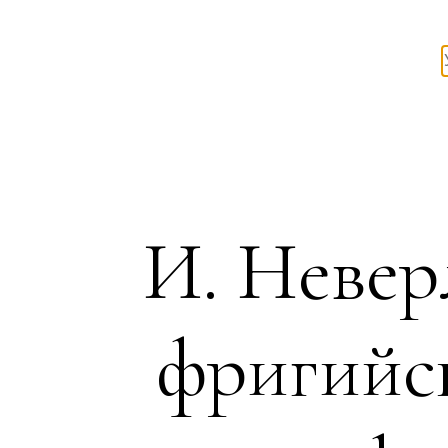
И. Невер
фригийск