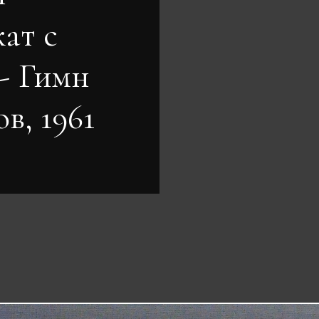
ат с
- Гимн
в, 1961