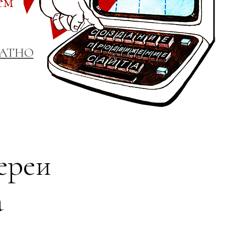
ем
ЛАТНО
ереи
а