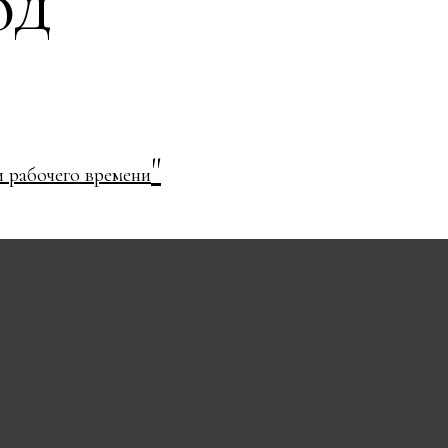
од
"
 рабочего времени