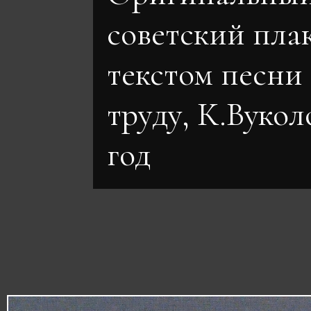
советский плак
текстом песни 
труду, К.Вуколо
год