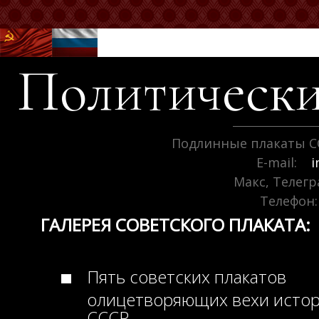
Политически
Подлинные плакаты С
E-mail:
i
Макс, Телег
Телефон:
ГАЛЕРЕЯ СОВЕТСКОГО ПЛАКАТА:
Пять советских плакатов
олицетворяющих вехи исто
СССР