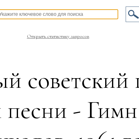
Открыть статистику запросов
й советский
 песни - Гимн