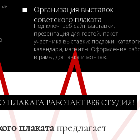
ная
Организация выставок
советского плаката
Под ключ: веб-сайт выставки,
презентация для гостей, пакет
в
участника выставки: подарки, каталоги
календари, магниты. Оформление раб
в рамы, доставка и монтаж.
О ПЛАКАТА РАБОТАЕТ ВЕБ СТУДИЯ!
кого плаката
предлагает