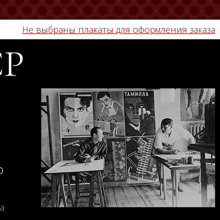
Не выбраны плакаты для оформления заказа
СР
о
а