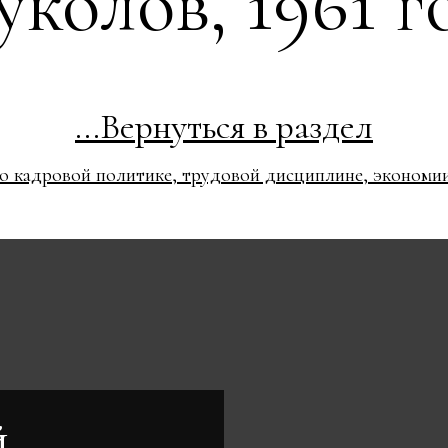
уколов, 1961 г
...Вернуться в раздел
 о кадровой политике, трудовой дисциплине, экономии
й