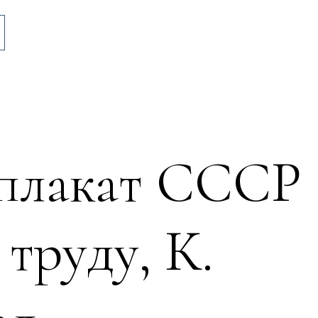
 плакат СССР
 труду, К.