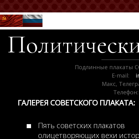
Политически
Подлинные плакаты С
E-mail:
i
Макс, Телег
Телефон:
ГАЛЕРЕЯ СОВЕТСКОГО ПЛАКАТА:
Пять советских плакатов
олицетворяющих вехи исто