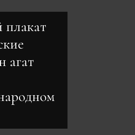
 плакат
ские
н агат
 народном