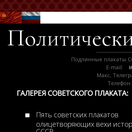
Политически
Подлинные плакаты С
E-mail:
i
Макс, Телег
Телефон:
ГАЛЕРЕЯ СОВЕТСКОГО ПЛАКАТА:
Пять советских плакатов
олицетворяющих вехи исто
СССР