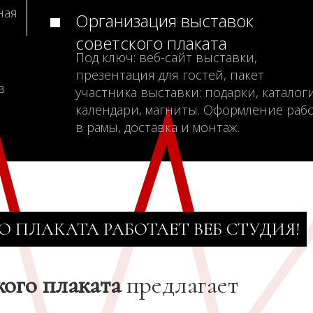
ная
Организация выставок
советского плаката
Под ключ: веб-сайт выставки,
презентация для гостей, пакет
в
участника выставки: подарки, каталоги
календари, магниты. Оформление раб
в рамы, доставка и монтаж.
О ПЛАКАТА РАБОТАЕТ ВЕБ СТУДИЯ!
кого плаката
предлагает