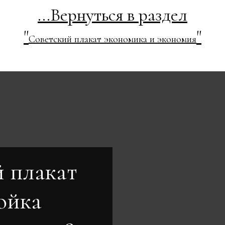
...Вернуться в раздел
"
"
Советский плакат экономика и экономия
 плакат
ойка