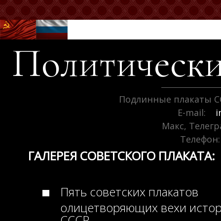
Политически
Подлинные плакаты С
E-mail:
i
Макс, Телег
Телефон:
ГАЛЕРЕЯ СОВЕТСКОГО ПЛАКАТА:
Пять советских плакатов
олицетворяющих вехи исто
СССР