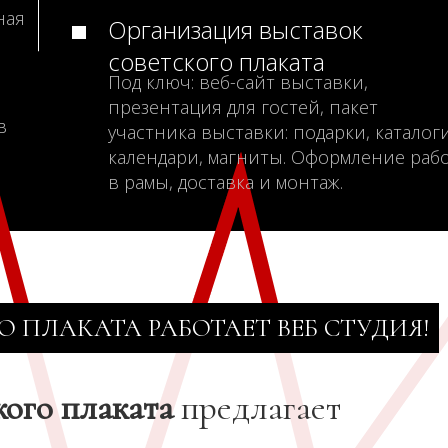
ная
Организация выставок
советского плаката
Под ключ: веб-сайт выставки,
презентация для гостей, пакет
в
участника выставки: подарки, каталоги
календари, магниты. Оформление раб
в рамы, доставка и монтаж.
О ПЛАКАТА РАБОТАЕТ ВЕБ СТУДИЯ!
кого плаката
предлагает