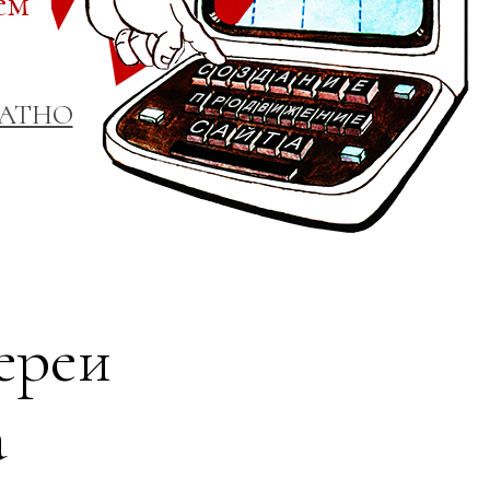
ем
ЛАТНО
ереи
а