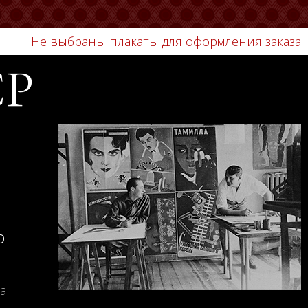
Не выбраны плакаты для оформления заказа
СР
о
а