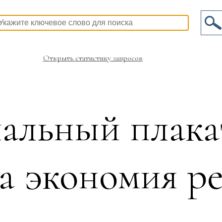
Открыть статистику запросов
альный плак
а экономия ре