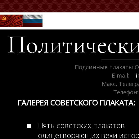
Политически
Подлинные плакаты С
E-mail:
i
Макс, Телег
Телефон:
ГАЛЕРЕЯ СОВЕТСКОГО ПЛАКАТА:
Пять советских плакатов
олицетворяющих вехи исто