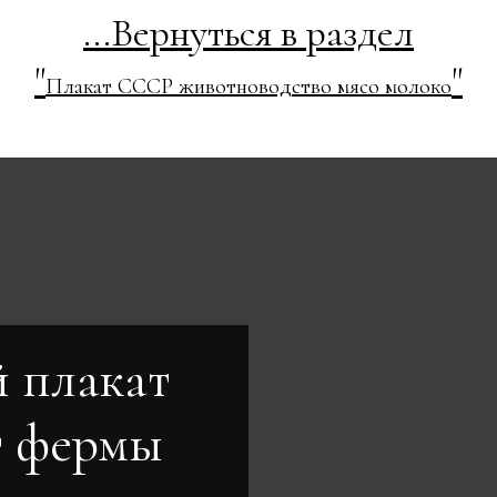
...Вернуться в раздел
"
"
Плакат СССР животноводство мясо молоко
 плакат
т фермы