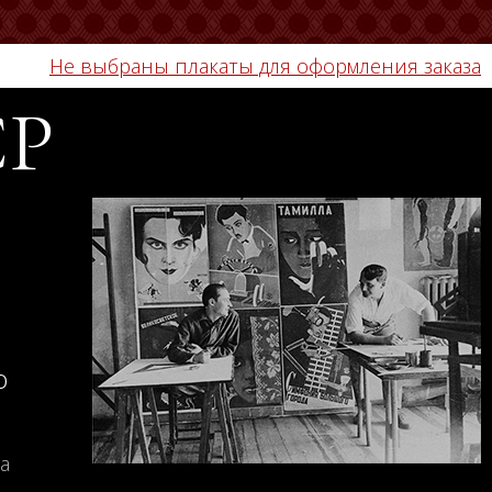
Не выбраны плакаты для оформления заказа
СР
о
а