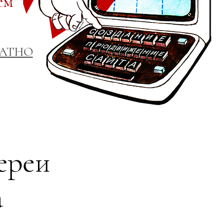
ем
ЛАТНО
ереи
а