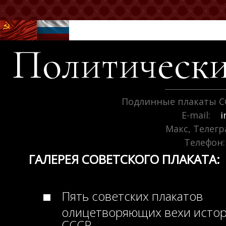
Политически
Подлинные плакаты С
E-mail:
i
Макс, Телег
Телефон:
ГАЛЕРЕЯ СОВЕТСКОГО ПЛАКАТА:
Пять советских плакатов
олицетворяющих вехи исто
СССР