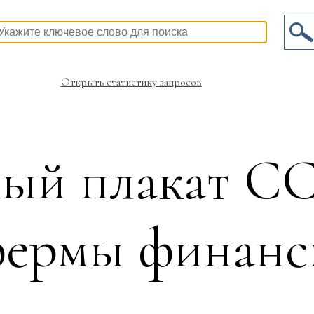
Открыть статистику запросов
ый плакат СС
ермы финан