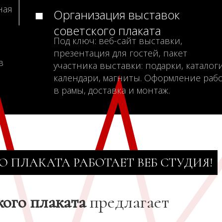
ная
Организация выставок
советского плаката
Под ключ: веб-сайт выставки,
презентация для гостей, пакет
в
участника выставки: подарки, каталоги
календари, магниты. Оформление раб
в рамы, доставка и монтаж.
О ПЛАКАТА РАБОТАЕТ ВЕБ СТУДИЯ!
кого плаката
предлагает