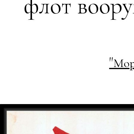
флот воор
"
Мор