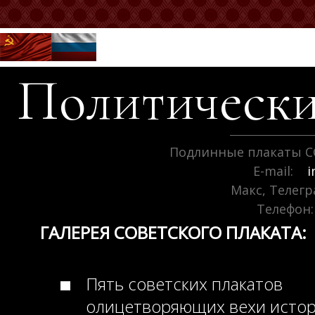
Политически
Подлинные плакаты С
E-mail:
i
Макс, Телег
Телефон:
ГАЛЕРЕЯ СОВЕТСКОГО ПЛАКАТА:
Пять советских плакатов
олицетворяющих вехи исто