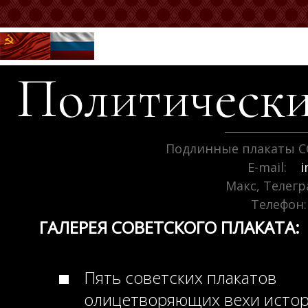
Политически
Подлинные плакаты С
E-mail:
i
Макс, Телег
Телефон:
ГАЛЕРЕЯ СОВЕТСКОГО ПЛАКАТА:
Пять советских плакатов
олицетворяющих вехи исто