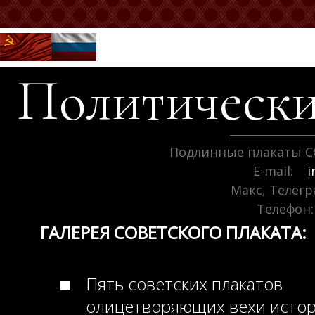
Политически
Подлинные плакаты С
E-mail:
i
Макс, Телег
Телефон:
ГАЛЕРЕЯ СОВЕТСКОГО ПЛАКАТА:
Пять советских плакатов
олицетворяющих вехи исто