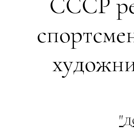
СССР ре
спортсм
художни
"
Д