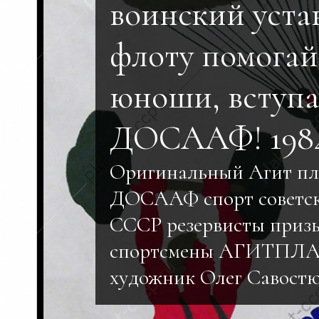
воинский уста
флоту помогай
юноши, вступа
ДОСААФ! 198
Оригинальный Агит п
ДОСААФ спорт советск
СССР резервисты приз
спортсмены АГИТПЛА
художник Олег Савостю