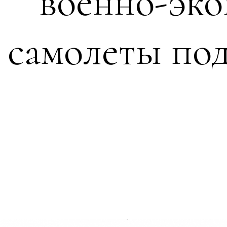
военно-эко
самолеты по