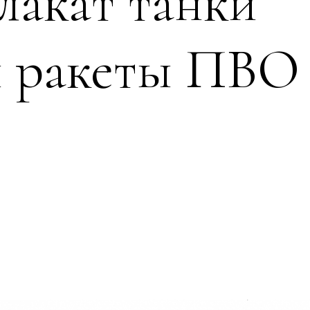
лакат танки
и ракеты ПВО