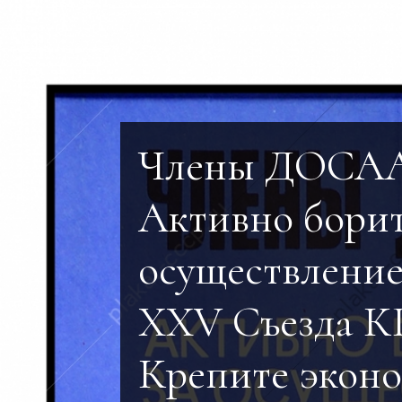
Члены ДОСА
Активно борит
осуществлени
XXV Съезда 
Крепите эконо