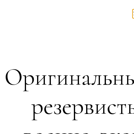
Оригинальн
резервист