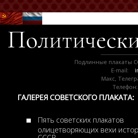
Политически
Подлинные плакаты С
E-mail:
i
Макс, Телег
Телефон:
ГАЛЕРЕЯ СОВЕТСКОГО ПЛАКАТА:
Пять советских плакатов
олицетворяющих вехи исто
СССР