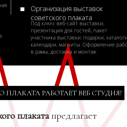
ная
Организация выставок
советского плаката
Под ключ: веб-сайт выставки,
презентация для гостей, пакет
в
участника выставки: подарки, каталоги
календари, магниты. Оформление раб
в рамы, доставка и монтаж.
О ПЛАКАТА РАБОТАЕТ ВЕБ СТУДИЯ!
кого плаката
предлагает