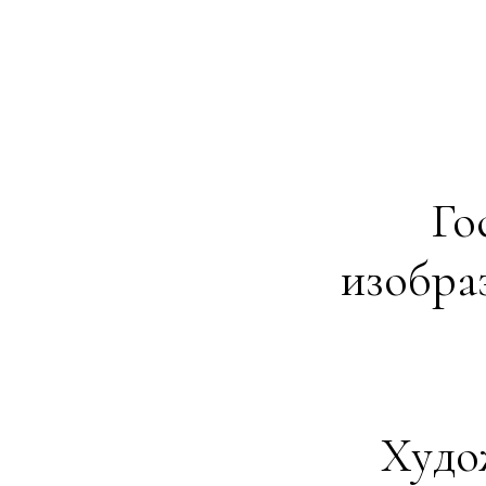
Го
изобра
Худо