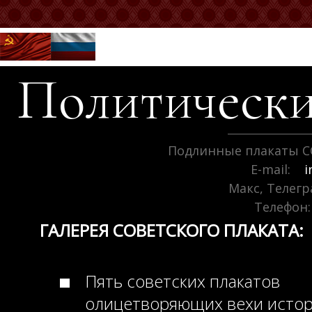
Политически
Подлинные плакаты С
E-mail:
i
Макс, Телег
Телефон:
ГАЛЕРЕЯ СОВЕТСКОГО ПЛАКАТА:
Пять советских плакатов
олицетворяющих вехи исто