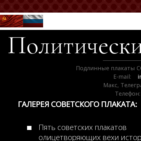
Политически
Подлинные плакаты С
E-mail:
i
Макс, Телег
Телефон:
ГАЛЕРЕЯ СОВЕТСКОГО ПЛАКАТА:
Пять советских плакатов
олицетворяющих вехи исто