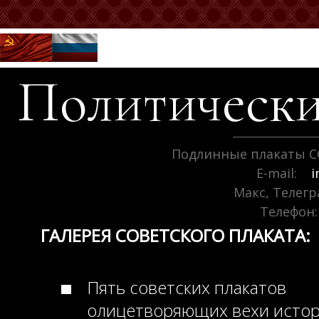
Политически
Подлинные плакаты С
E-mail:
i
Макс, Телег
Телефон:
ГАЛЕРЕЯ СОВЕТСКОГО ПЛАКАТА:
Пять советских плакатов
олицетворяющих вехи исто