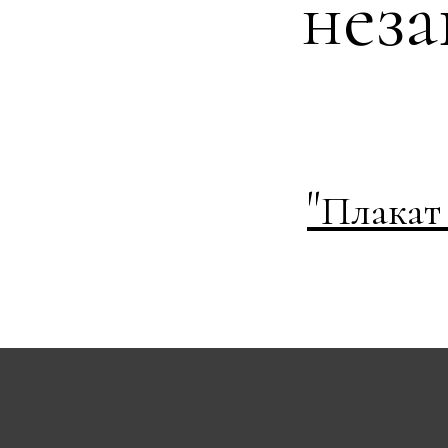
нез
"
Плакат