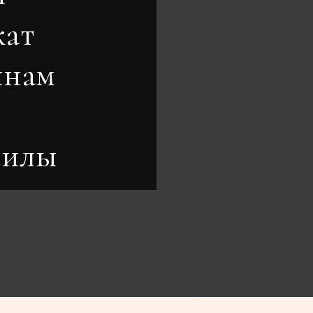
кат
ынам
силы