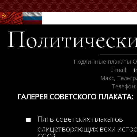
Политически
Подлинные плакаты С
E-mail:
i
Макс, Телег
Телефон:
ГАЛЕРЕЯ СОВЕТСКОГО ПЛАКАТА:
Пять советских плакатов
олицетворяющих вехи исто
СССР