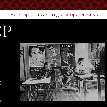
Не выбраны плакаты для оформления заказа
СР
о
а