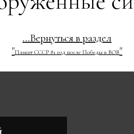
оруженные с
...Вернуться в раздел
"
"
Плакат СССР 81 год после Победы в ВОВ
й