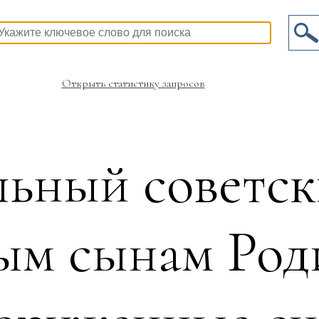
Открыть статистику запросов
ьный советск
ым сынам Род