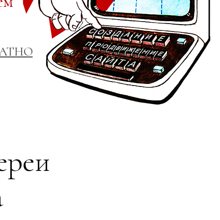
ем
ЛАТНО
ереи
а