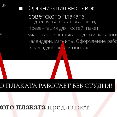
ная
Организация выставок
советского плаката
Под ключ: веб-сайт выставки,
презентация для гостей, пакет
в
участника выставки: подарки, каталоги
календари, магниты. Оформление раб
в рамы, доставка и монтаж.
О ПЛАКАТА РАБОТАЕТ ВЕБ СТУДИЯ!
кого плаката
предлагает