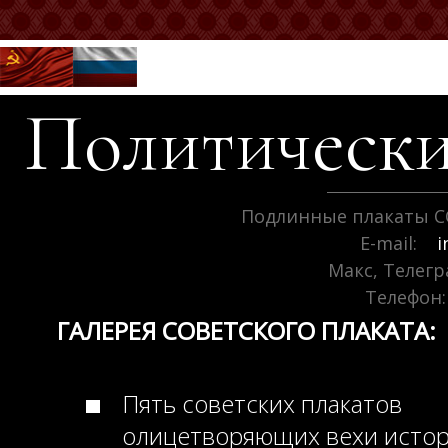
Политически
Подлинные плакаты С
E-mail:
i
Макс, Телег
Телефон:
ГАЛЕРЕЯ СОВЕТСКОГО ПЛАКАТА:
Пять советских плакатов
олицетворяющих вехи исто