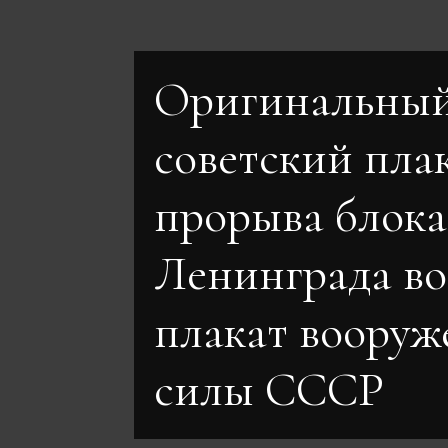
Оригинальны
советский плак
прорыва блок
Ленинграда в
плакат воору
силы СССР