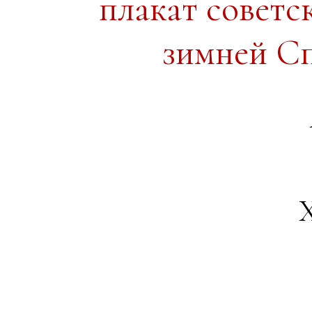
плакат советс
зимней С