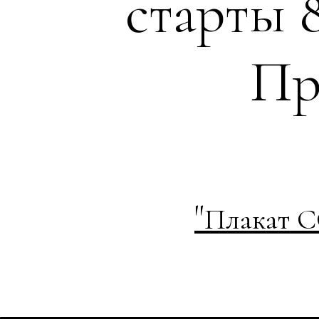
старты 
Пр
"
Плакат С