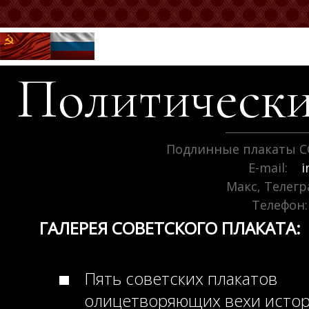
Политически
Подлинные плакаты С
E-mail:
i
Макс, Телег
Телефон:
ГАЛЕРЕЯ СОВЕТСКОГО ПЛАКАТА:
Пять советских плакатов
олицетворяющих вехи исто