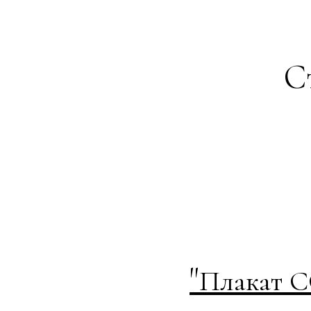
С
"
Плакат С