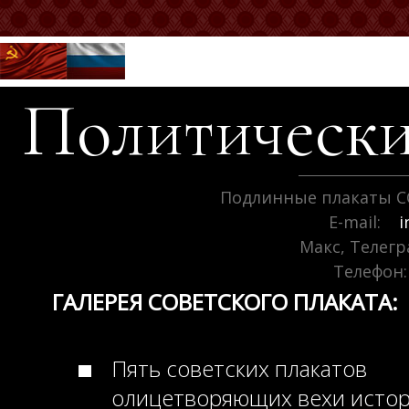
Политически
Подлинные плакаты С
E-mail:
i
Макс, Телег
Телефон:
ГАЛЕРЕЯ СОВЕТСКОГО ПЛАКАТА:
Пять советских плакатов
олицетворяющих вехи исто