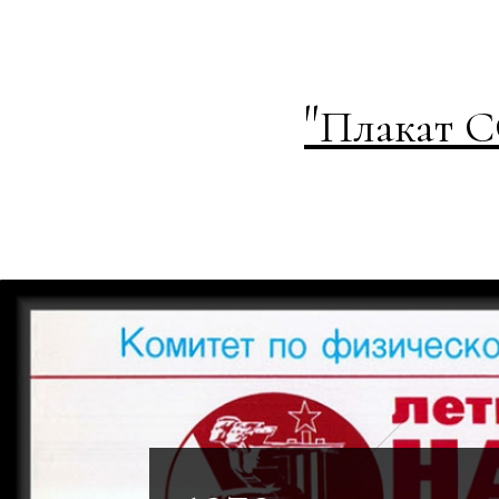
"
Плакат С