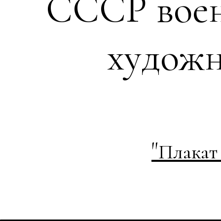
СССР воен
художн
"
Плакат