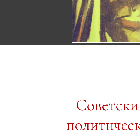
Советски
политичес