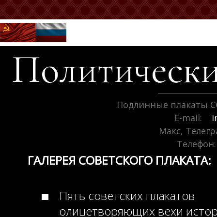
Политически
Подлинные плакаты С
E-mail:
i
Макс, Телег
Телефон:
ГАЛЕРЕЯ СОВЕТСКОГО ПЛАКАТА:
Пять советских плакатов
олицетворяющих вехи исто