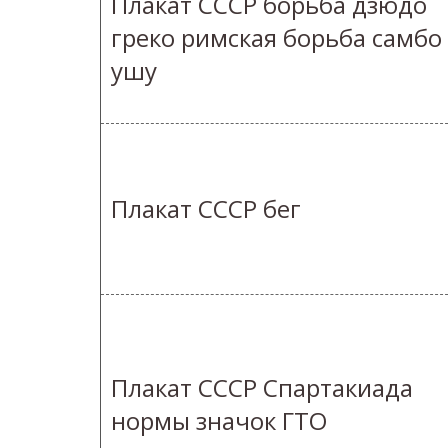
Плакат СССР борьба дзюдо
греко римская борьба самбо
ушу
Плакат СССР бег
Плакат СССР Спартакиада
нормы значок ГТО