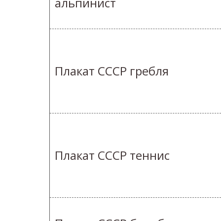
альпинист
Плакат СССР гребля
Плакат СССР теннис