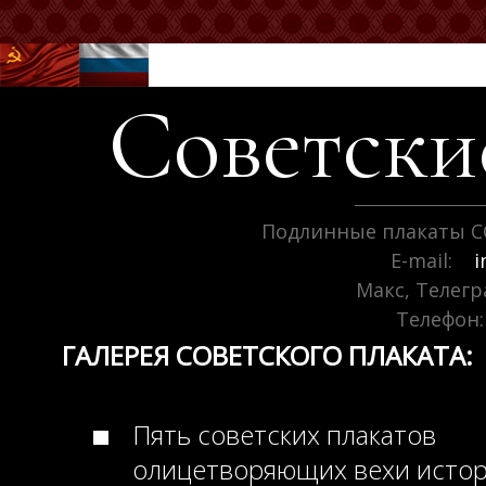
Советск
Подлинные плакаты С
E-mail:
i
Макс, Телег
Телефон:
ГАЛЕРЕЯ СОВЕТСКОГО ПЛАКАТА:
Пять советских плакатов
олицетворяющих вехи исто