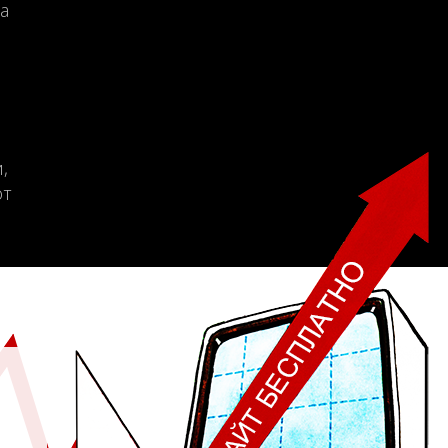
а
,
от