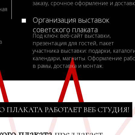
заказу, срочное оформление и доставк
ная
Организация выставок
советского плаката
Под ключ: веб-сайт выставки,
в
презентация для гостей, пакет
участника выставки: подарки, каталоги
календари, магниты. Оформление раб
в рамы, доставка и монтаж.
О ПЛАКАТА РАБОТАЕТ ВЕБ СТУДИЯ!
кого плаката
предлагает