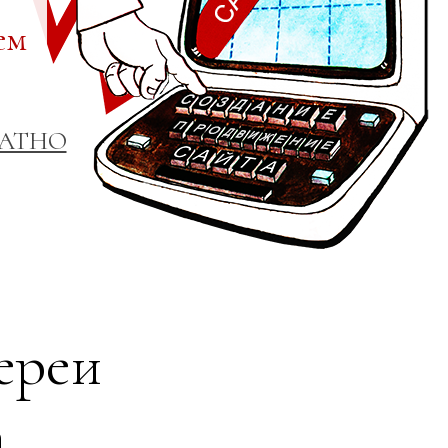
ем
ЛАТНО
ереи
а