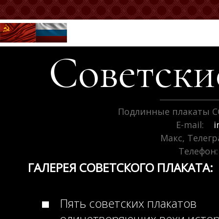
Советск
Подлинные плакаты С
E-mail:
i
Макс, Телег
Телефон:
ГАЛЕРЕЯ СОВЕТСКОГО ПЛАКАТА:
Пять советских плакатов
олицетворяющих вехи исто