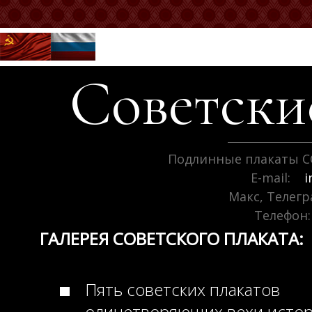
Советск
Подлинные плакаты С
E-mail:
i
Макс, Телег
Телефон:
ГАЛЕРЕЯ СОВЕТСКОГО ПЛАКАТА:
Пять советских плакатов
олицетворяющих вехи исто