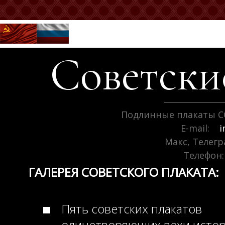
Советск
Подлинные плакаты С
E-mail:
i
Макс, Телег
Телефон:
ГАЛЕРЕЯ СОВЕТСКОГО ПЛАКАТА:
Пять советских плакатов
олицетворяющих вехи исто