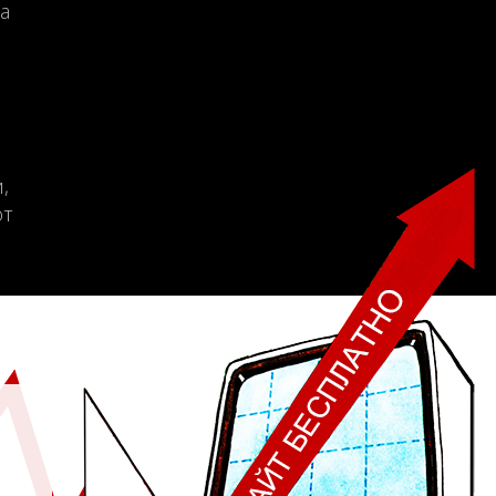
а
,
от