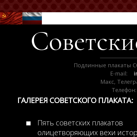
Советск
Подлинные плакаты С
E-mail:
i
Макс, Телег
Телефон:
ГАЛЕРЕЯ СОВЕТСКОГО ПЛАКАТА:
Пять советских плакатов
олицетворяющих вехи исто