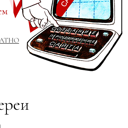
ем
ЛАТНО
ереи
а