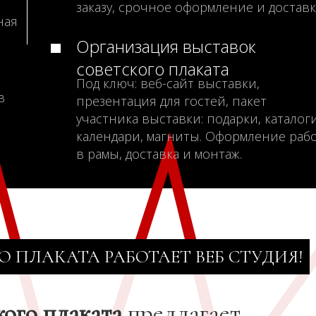
заказу, срочное оформление и доставк
ная
Организация выставок
советского плаката
Под ключ: веб-сайт выставки,
в
презентация для гостей, пакет
участника выставки: подарки, каталоги
календари, магниты. Оформление раб
в рамы, доставка и монтаж.
О ПЛАКАТА РАБОТАЕТ ВЕБ СТУДИЯ!
кого плаката
предлагает