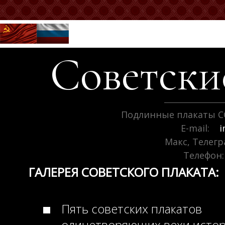
Советск
Подлинные плакаты С
E-mail:
i
Макс, Телег
Телефон:
ГАЛЕРЕЯ СОВЕТСКОГО ПЛАКАТА:
Пять советских плакатов
олицетворяющих вехи исто