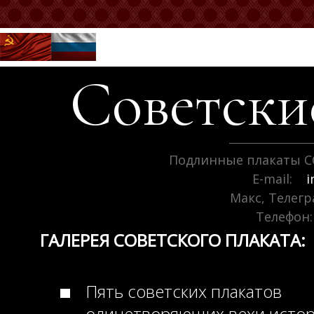
Советск
Подлинные плакаты С
E-mail:
i
Макс, Телег
Телефон:
ГАЛЕРЕЯ СОВЕТСКОГО ПЛАКАТА:
Пять советских плакатов
олицетворяющих вехи исто