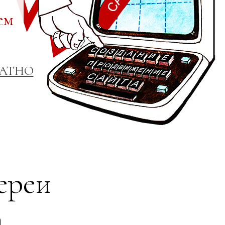
ем
ЛАТНО
ереи
а