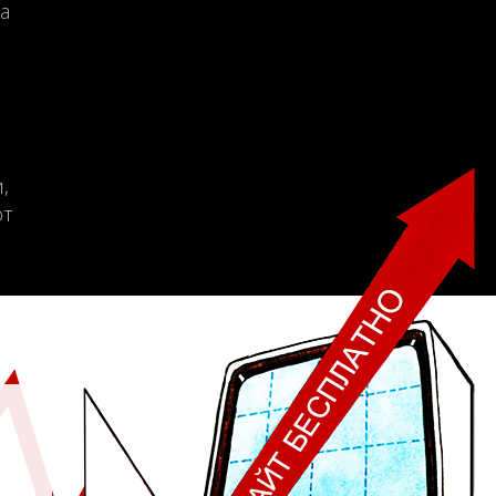
а
,
от