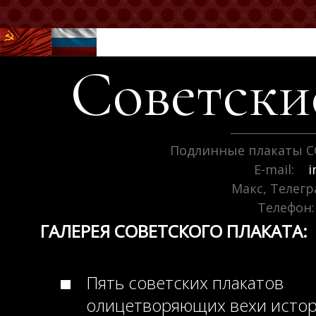
Советск
Подлинные плакаты С
E-mail:
i
Макс, Телег
Телефон:
ГАЛЕРЕЯ СОВЕТСКОГО ПЛАКАТА:
Пять советских плакатов
олицетворяющих вехи исто