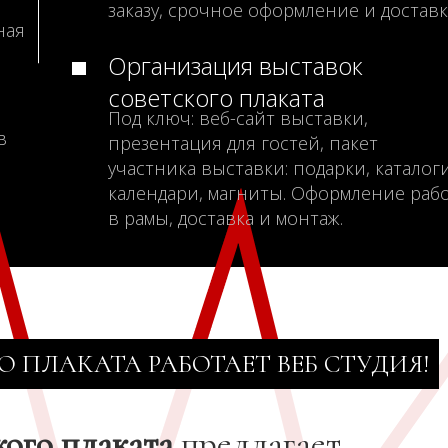
заказу, срочное оформление и доставк
ная
Организация выставок
советского плаката
Под ключ: веб-сайт выставки,
в
презентация для гостей, пакет
участника выставки: подарки, каталоги
календари, магниты. Оформление раб
в рамы, доставка и монтаж.
О ПЛАКАТА РАБОТАЕТ ВЕБ СТУДИЯ!
кого плаката
предлагает