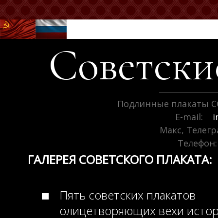
Советск
Подлинные плакаты С
E-mail:
i
Макс, Телег
Телефон:
ГАЛЕРЕЯ СОВЕТСКОГО ПЛАКАТА:
Пять советских плакатов
олицетворяющих вехи исто