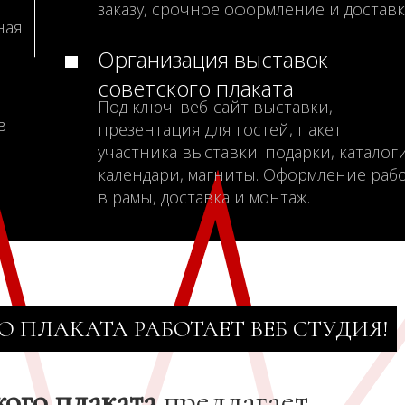
заказу, срочное оформление и доставк
ная
Организация выставок
советского плаката
Под ключ: веб-сайт выставки,
в
презентация для гостей, пакет
участника выставки: подарки, каталоги
календари, магниты. Оформление раб
в рамы, доставка и монтаж.
О ПЛАКАТА РАБОТАЕТ ВЕБ СТУДИЯ!
кого плаката
предлагает