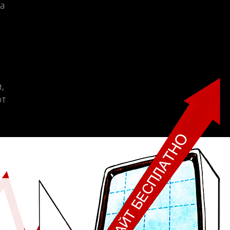
а
,
от