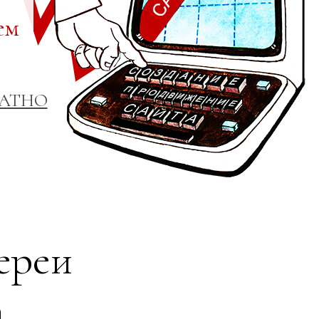
ем
ЛАТНО
ереи
а