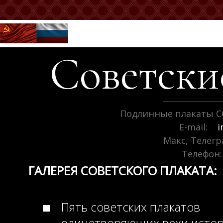
Советск
Подлинные плакаты С
E-mail:
i
Макс, Телег
Телефон:
ГАЛЕРЕЯ СОВЕТСКОГО ПЛАКАТА:
Пять советских плакатов
олицетворяющих вехи исто