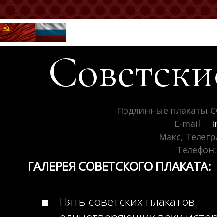
Советск
Подлинные плакаты С
E-mail:
i
Макс, Телег
Телефон:
ГАЛЕРЕЯ СОВЕТСКОГО ПЛАКАТА:
Пять советских плакатов
олицетворяющих вехи исто