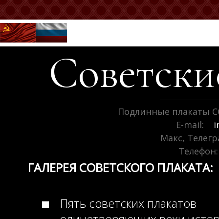
Советск
Подлинные плакаты С
E-mail:
i
Макс, Телег
Телефон:
ГАЛЕРЕЯ СОВЕТСКОГО ПЛАКАТА:
Пять советских плакатов
олицетворяющих вехи исто