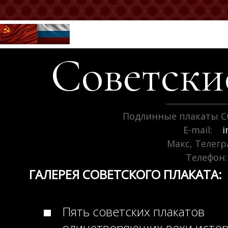
Советск
Подлинные плакаты С
E-mail:
i
Макс, Телег
Телефон:
ГАЛЕРЕЯ СОВЕТСКОГО ПЛАКАТА:
Пять советских плакатов
олицетворяющих вехи исто