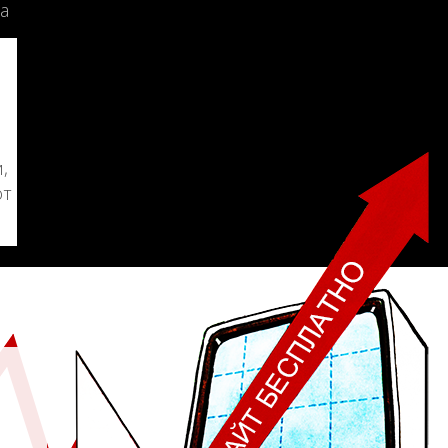
а
,
от