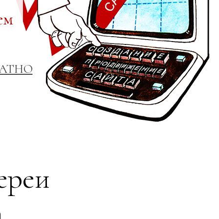
ем
ЛАТНО
ереи
а