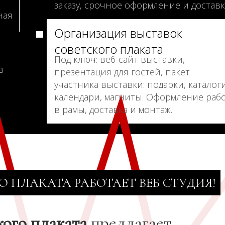
заказу, срочное оформление и доставк
ная
Организация выставок
советского плаката
Под ключ: веб-сайт выставки,
в
презентация для гостей, пакет
участника выставки: подарки, каталоги
календари, магниты. Оформление раб
в рамы, доставка и монтаж.
О ПЛАКАТА РАБОТАЕТ ВЕБ СТУДИЯ!
кого плаката
предлагает