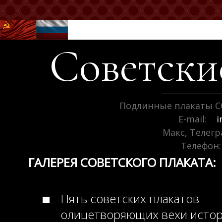
Советск
Подлинные плакаты С
E-mail:
i
Макс, Телег
Телефон:
ГАЛЕРЕЯ СОВЕТСКОГО ПЛАКАТА:
Пять советских плакатов
олицетворяющих вехи исто