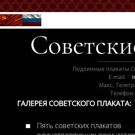
Советск
Подлинные плакаты С
E-mail:
i
Макс, Телег
Телефон:
ГАЛЕРЕЯ СОВЕТСКОГО ПЛАКАТА:
Пять советских плакатов
олицетворяющих вехи исто