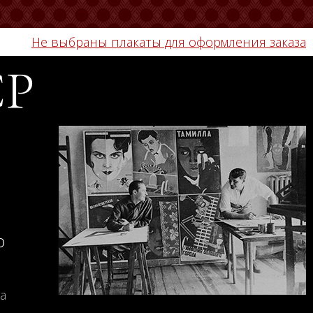
Не выбраны плакаты для оформления заказа
СР
о
а