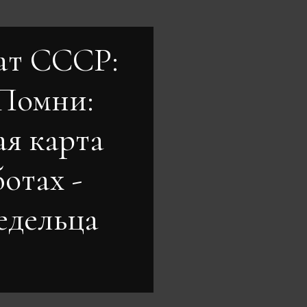
ат СССР:
 Помни:
ая карта
отах -
едельца