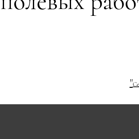
полевых работ
"
Се