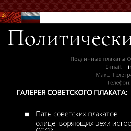
Политически
Подлинные плакаты С
E-mail:
i
Макс, Телег
Телефон:
ГАЛЕРЕЯ СОВЕТСКОГО ПЛАКАТА:
Пять советских плакатов
олицетворяющих вехи исто
СССР