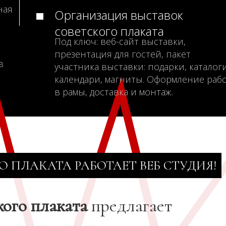
ная
Организация выставок
советского плаката
Под ключ: веб-сайт выставки,
презентация для гостей, пакет
в
участника выставки: подарки, каталоги
календари, магниты. Оформление раб
в рамы, доставка и монтаж.
О ПЛАКАТА РАБОТАЕТ ВЕБ СТУДИЯ!
кого плаката
предлагает