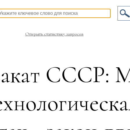
Открыть статистику запросов
лакат СССР: М
хнологическа