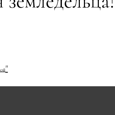
я земледельца!
"
кой