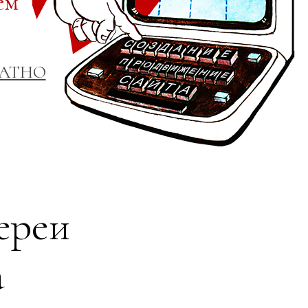
ем
ЛАТНО
ереи
а