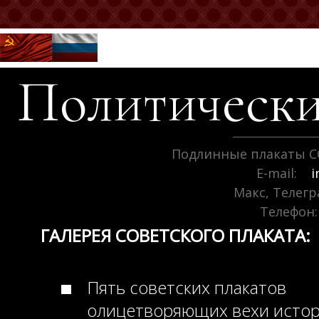
Политически
Подлинные плакаты С
E-mail:
i
Макс, Телег
Телефон:
ГАЛЕРЕЯ СОВЕТСКОГО ПЛАКАТА:
Пять советских плакатов
олицетворяющих вехи исто